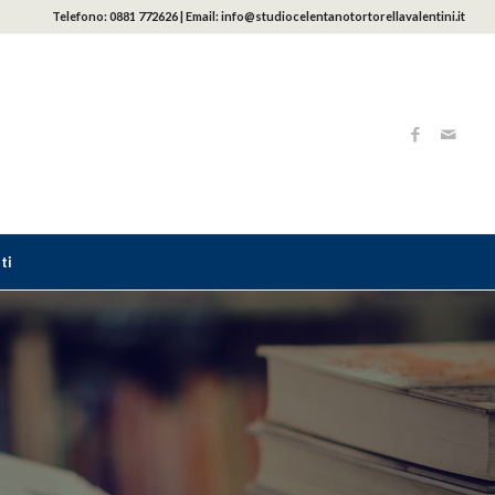
Telefono:
0881 772626
| Email:
info@studiocelentanotortorellavalentini.it
ti